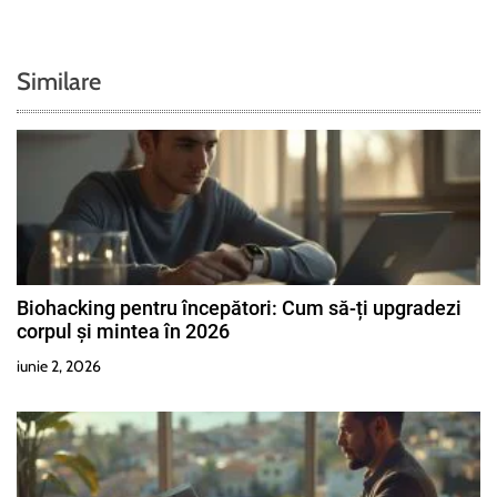
n
a
Similare
r
t
i
c
o
Biohacking pentru începători: Cum să-ți upgradezi
corpul și mintea în 2026
l
iunie 2, 2026
e