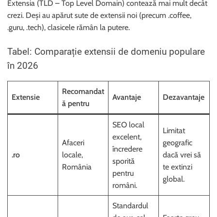
Extensia (TLD – Top Level Domain) contează mai mult decât
crezi. Deși au apărut sute de extensii noi (precum .coffee,
.guru, .tech), clasicele rămân la putere.
Tabel: Comparație extensii de domeniu populare
în 2026
Recomandat
Extensie
Avantaje
Dezavantaje
ă pentru
SEO local
Limitat
excelent,
Afaceri
geografic
încredere
.ro
locale,
dacă vrei să
sporită
România
te extinzi
pentru
global.
români.
Standardul