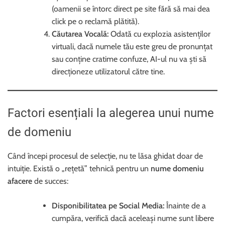
(oamenii se întorc direct pe site fără să mai dea
click pe o reclamă plătită).
Căutarea Vocală:
Odată cu explozia asistenților
virtuali, dacă numele tău este greu de pronunțat
sau conține cratime confuze, AI-ul nu va ști să
direcționeze utilizatorul către tine.
Factori esențiali la alegerea unui nume
de domeniu
Când începi procesul de selecție, nu te lăsa ghidat doar de
intuiție. Există o „rețetă” tehnică pentru un
nume domeniu
afacere
de succes:
Disponibilitatea pe Social Media:
Înainte de a
cumpăra, verifică dacă aceleași nume sunt libere