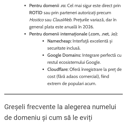
Pentru domenii .ro:
Cel mai sigur este direct prin
ROTlD
sau prin parteneri autorizați precum
Hostico
sau
ClausWeb
. Prețurile variază, dar în
general plata este anuală în 2026.
Pentru domenii internaționale (.com, .net, .io):
Namecheap:
Interfață excelentă și
securitate inclusă.
Google Domains:
Integrare perfectă cu
restul ecosistemului Google.
Cloudflare:
Oferă înregistrare la preț de
cost (fără adaos comercial), fiind
extrem de populari acum.
Greșeli frecvente la alegerea numelui
de domeniu și cum să le eviți