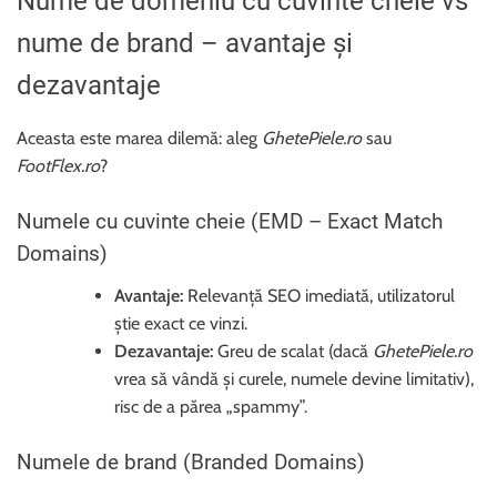
Nume de domeniu cu cuvinte cheie vs
nume de brand – avantaje și
dezavantaje
Aceasta este marea dilemă: aleg
GhetePiele.ro
sau
FootFlex.ro
?
Numele cu cuvinte cheie (EMD – Exact Match
Domains)
Avantaje:
Relevanță SEO imediată, utilizatorul
știe exact ce vinzi.
Dezavantaje:
Greu de scalat (dacă
GhetePiele.ro
vrea să vândă și curele, numele devine limitativ),
risc de a părea „spammy”.
Numele de brand (Branded Domains)