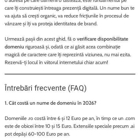
o adresă pe care oamenii o tastează; este fundamentul pe
care îți construiești întreaga prezență digitală. Un nume bun te
va ajuta să crești organic, va reduce fricțiunile în procesul de
vânzare și îți va proteja identitatea de brand.
Urmează pașii din acest ghid, fă o
verificare disponibilitate
domeniu
riguroasă și, odată ce ai găsit acea combinație
magică de caractere care îți reprezintă viziunea, nu mai ezita.
Rezervă-ți locul în viitorul internetului chiar acum!
Întrebări frecvente (FAQ)
1. Cât costă un nume de domeniu în 2026?
Domeniile .ro costă între 6 și 12 Euro pe an, în timp ce un .com
este de obicei între 10 și 15 Euro. Extensiile speciale precum .ai
pot depăși 60-100 Euro pe an.