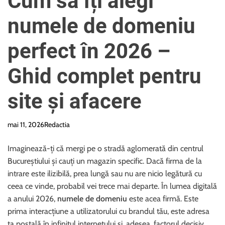
Cum să îți alegi
e
numele de domeniu
perfect în 2026 –
Ghid complet pentru
site și afacere
mai 11, 2026
Redactia
Imaginează-ți că mergi pe o stradă aglomerată din centrul
Bucureștiului și cauți un magazin specific. Dacă firma de la
intrare este ilizibilă, prea lungă sau nu are nicio legătură cu
ceea ce vinde, probabil vei trece mai departe. În lumea digitală
a anului 2026,
numele de domeniu
este acea firmă. Este
prima interacțiune a utilizatorului cu brandul tău, este adresa
ta poștală în infinitul internetului și, adesea, factorul decisiv