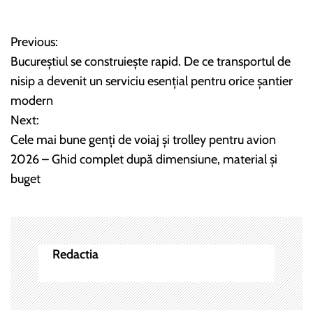
Previous:
N
Bucureștiul se construiește rapid. De ce transportul de
a
nisip a devenit un serviciu esențial pentru orice șantier
modern
v
Next:
i
Cele mai bune genți de voiaj și trolley pentru avion
2026 – Ghid complet după dimensiune, material și
g
buget
a
r
e
Redactia
î