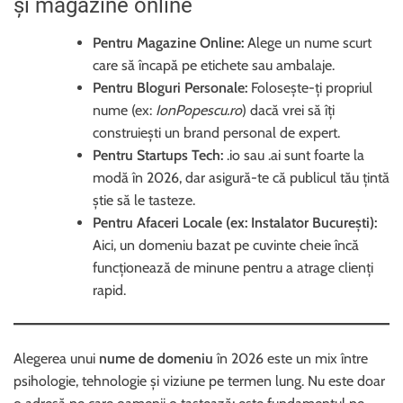
și magazine online
Pentru Magazine Online:
Alege un nume scurt
care să încapă pe etichete sau ambalaje.
Pentru Bloguri Personale:
Folosește-ți propriul
nume (ex:
IonPopescu.ro
) dacă vrei să îți
construiești un brand personal de expert.
Pentru Startups Tech:
.io sau .ai sunt foarte la
modă în 2026, dar asigură-te că publicul tău țintă
știe să le tasteze.
Pentru Afaceri Locale (ex: Instalator București):
Aici, un domeniu bazat pe cuvinte cheie încă
funcționează de minune pentru a atrage clienți
rapid.
Alegerea unui
nume de domeniu
în 2026 este un mix între
psihologie, tehnologie și viziune pe termen lung. Nu este doar