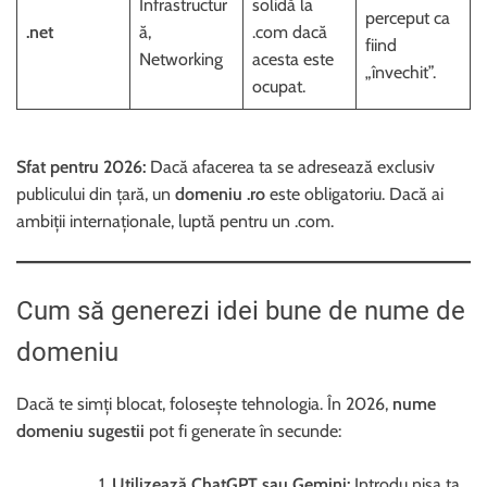
Infrastructur
solidă la
perceput ca
.net
ă,
.com dacă
fiind
Networking
acesta este
„învechit”.
ocupat.
Sfat pentru 2026:
Dacă afacerea ta se adresează exclusiv
publicului din țară, un
domeniu .ro
este obligatoriu. Dacă ai
ambiții internaționale, luptă pentru un .com.
Cum să generezi idei bune de nume de
domeniu
Dacă te simți blocat, folosește tehnologia. În 2026,
nume
domeniu sugestii
pot fi generate în secunde:
Utilizează ChatGPT sau Gemini:
Introdu nișa ta