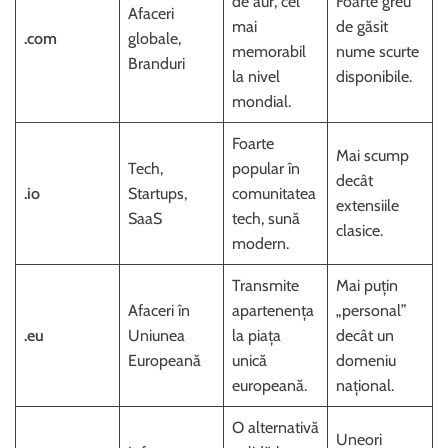
de aur, cel
Foarte greu
Afaceri
mai
de găsit
.com
globale,
memorabil
nume scurte
Branduri
la nivel
disponibile.
mondial.
Foarte
Mai scump
Tech,
popular în
decât
.io
Startups,
comunitatea
extensiile
SaaS
tech, sună
clasice.
modern.
Transmite
Mai puțin
Afaceri în
apartenența
„personal”
.eu
Uniunea
la piața
decât un
Europeană
unică
domeniu
europeană.
național.
O alternativă
Uneori