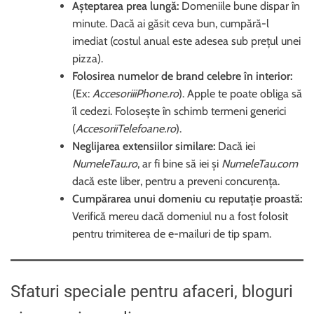
Așteptarea prea lungă:
Domeniile bune dispar în
minute. Dacă ai găsit ceva bun, cumpără-l
imediat (costul anual este adesea sub prețul unei
pizza).
Folosirea numelor de brand celebre în interior:
(Ex:
AccesoriiiPhone.ro
). Apple te poate obliga să
îl cedezi. Folosește în schimb termeni generici
(
AccesoriiTelefoane.ro
).
Neglijarea extensiilor similare:
Dacă iei
NumeleTau.ro
, ar fi bine să iei și
NumeleTau.com
dacă este liber, pentru a preveni concurența.
Cumpărarea unui domeniu cu reputație proastă:
Verifică mereu dacă domeniul nu a fost folosit
pentru trimiterea de e-mailuri de tip spam.
Sfaturi speciale pentru afaceri, bloguri