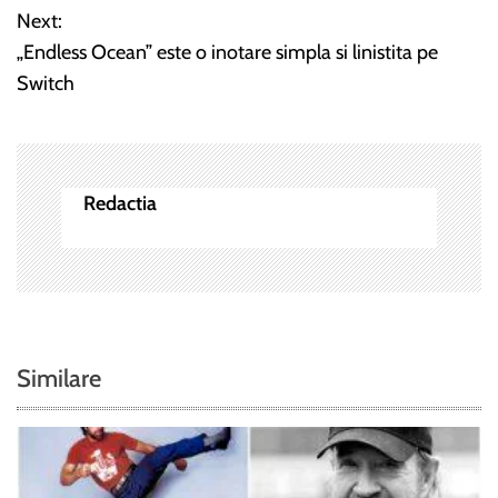
Next:
i
„Endless Ocean” este o inotare simpla si linistita pe
Switch
g
a
r
Redactia
e
î
n
a
Similare
r
t