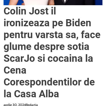
e
Colin Jost il
ironizeaza pe Biden
pentru varsta sa, face
glume despre sotia
ScarJo si cocaina la
Cena
Corespondentilor de
la Casa Alba
aprilie 30, 2024
Redactia