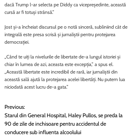
dacă Trump l-ar selecta pe Diddy ca vicepreședinte, această
cursă ar fi totuși strânsă.”
Jost și-a încheiat discursul pe o notă sinceră, subliniind cât de
integrală este presa scrisă și jurnaliștii pentru protejarea
democrației.
„Când te uiți la nivelurile de libertate de-a lungul istoriei și
chiar în lumea de azi, aceasta este excepția,” a spus el.
„Această libertate este incredibil de rară, iar jurnaliștii din
această sală ajută la protejarea acelei libertăți. Nu putem lua
niciodată acest lucru de-a gata.”
Previous:
N
Starul din General Hospital, Haley Pullos, se preda la
a
90 de zile de inchisoare pentru accidentul de
conducere sub influenta alcoolului
v