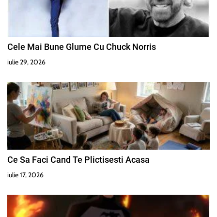
i
c
Cele Mai Bune Glume Cu Chuck Norris
o
iulie 29, 2026
l
e
Ce Sa Faci Cand Te Plictisesti Acasa
iulie 17, 2026