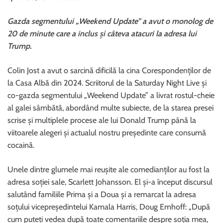
Gazda segmentului „Weekend Update” a avut o monolog de
20 de minute care a inclus și câteva atacuri la adresa lui
Trump.
Colin Jost a avut o sarcină dificilă la cina Corespondenților de
la Casa Albă din 2024. Scriitorul de la Saturday Night Live și
co-gazda segmentului „Weekend Update” a livrat rostul-cheie
al galei sâmbătă, abordând multe subiecte, de la starea presei
scrise și multiplele procese ale lui Donald Trump până la
viitoarele alegeri și actualul nostru președinte care consumă
cocaină.
Unele dintre glumele mai reușite ale comedianților au fost la
adresa soției sale, Scarlett Johansson. El și-a început discursul
salutând familiile Prima și a Doua și a remarcat la adresa
soțului vicepreședintelui Kamala Harris, Doug Emhoff: „După
cum puteți vedea după toate comentariile despre soția mea,