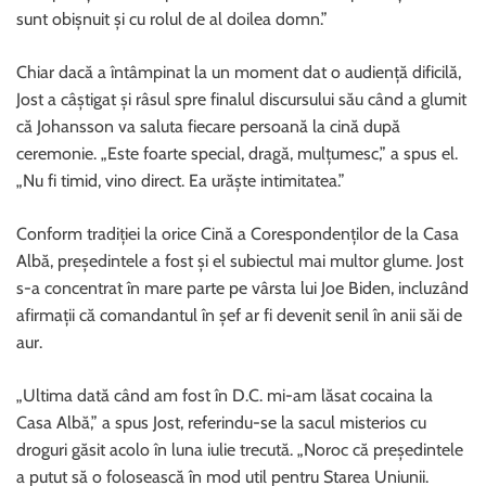
sunt obișnuit și cu rolul de al doilea domn.”
Chiar dacă a întâmpinat la un moment dat o audiență dificilă,
Jost a câștigat și râsul spre finalul discursului său când a glumit
că Johansson va saluta fiecare persoană la cină după
ceremonie. „Este foarte special, dragă, mulțumesc,” a spus el.
„Nu fi timid, vino direct. Ea urăște intimitatea.”
Conform tradiției la orice Cină a Corespondenților de la Casa
Albă, președintele a fost și el subiectul mai multor glume. Jost
s-a concentrat în mare parte pe vârsta lui Joe Biden, incluzând
afirmații că comandantul în șef ar fi devenit senil în anii săi de
aur.
„Ultima dată când am fost în D.C. mi-am lăsat cocaina la
Casa Albă,” a spus Jost, referindu-se la sacul misterios cu
droguri găsit acolo în luna iulie trecută. „Noroc că președintele
a putut să o folosească în mod util pentru Starea Uniunii.