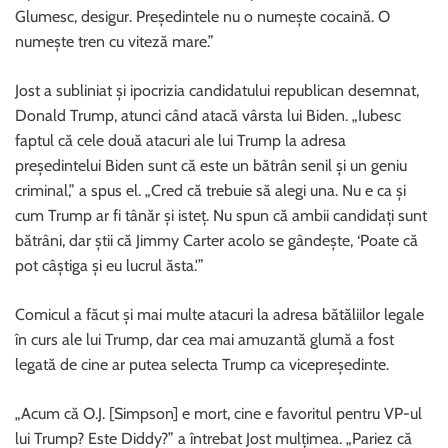
Glumesc, desigur. Președintele nu o numește cocaină. O
numește tren cu viteză mare.”
Jost a subliniat și ipocrizia candidatului republican desemnat,
Donald Trump, atunci când atacă vârsta lui Biden. „Iubesc
faptul că cele două atacuri ale lui Trump la adresa
președintelui Biden sunt că este un bătrân senil și un geniu
criminal,” a spus el. „Cred că trebuie să alegi una. Nu e ca și
cum Trump ar fi tânăr și isteț. Nu spun că ambii candidați sunt
bătrâni, dar știi că Jimmy Carter acolo se gândește, ‘Poate că
pot câștiga și eu lucrul ăsta.'”
Comicul a făcut și mai multe atacuri la adresa bătăliilor legale
în curs ale lui Trump, dar cea mai amuzantă glumă a fost
legată de cine ar putea selecta Trump ca vicepreședinte.
„Acum că O.J. [Simpson] e mort, cine e favoritul pentru VP-ul
lui Trump? Este Diddy?” a întrebat Jost mulțimea. „Pariez că