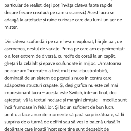
particular de realist, deși poți învăța câteva fapte rapide
despre fiecare creatură pe care o scanezi.) Acest lucru se
adaugă la artefacte și ruine curioase care dau lumii un aer de
mister.
Din câteva scufundări pe care le-am explorat, hărțile par, de
asemenea, destul de variate. Prima pe care am experimentat-
o a fost extrem de diversă, cu recife de corali la un capăt,
ghețari la celălalt și epave scufundate în mijloc. Următoarea
pe care am încercat-o a fost mult mai claustrofobică,
dominată de un sistem de peșteri sinuos în centru care
adăpostea structuri crăpate. Și, deși grafica nu este cel mai
impresionant lucru – acesta este Switch, într-un final, deci
așteptați-vă la texturi neclare și margini zimțate – mediile sunt
încă frumoase în felul lor. Și fac un suficient de bun lucru
pentru a face anumite momente să pară surprinzătoare; să fii
surprins de o turmă de delfini sau să vezi o balenă uriașă în
depărtare care înoată încet spre tine sunt deosebit de