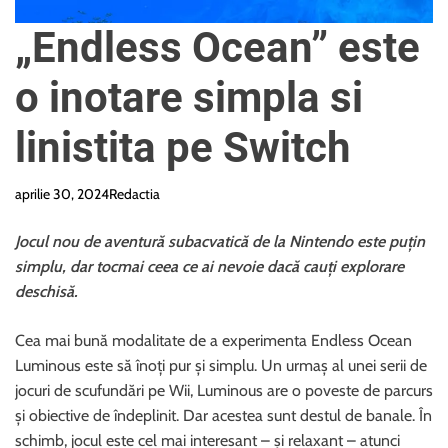
e
„Endless Ocean” este
o inotare simpla si
linistita pe Switch
aprilie 30, 2024
Redactia
Jocul nou de aventură subacvatică de la Nintendo este puțin
simplu, dar tocmai ceea ce ai nevoie dacă cauți explorare
deschisă.
Cea mai bună modalitate de a experimenta Endless Ocean
Luminous este să înoți pur și simplu. Un urmaș al unei serii de
jocuri de scufundări pe Wii, Luminous are o poveste de parcurs
și obiective de îndeplinit. Dar acestea sunt destul de banale. În
schimb, jocul este cel mai interesant – și relaxant – atunci