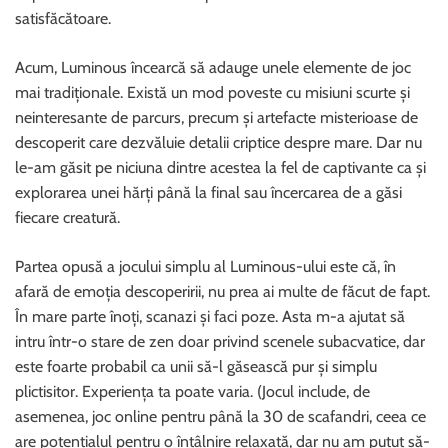
satisfăcătoare.
Acum, Luminous încearcă să adauge unele elemente de joc
mai tradiționale. Există un mod poveste cu misiuni scurte și
neinteresante de parcurs, precum și artefacte misterioase de
descoperit care dezvăluie detalii criptice despre mare. Dar nu
le-am găsit pe niciuna dintre acestea la fel de captivante ca și
explorarea unei hărți până la final sau încercarea de a găsi
fiecare creatură.
Partea opusă a jocului simplu al Luminous-ului este că, în
afară de emoția descoperirii, nu prea ai multe de făcut de fapt.
În mare parte înoți, scanazi și faci poze. Asta m-a ajutat să
intru într-o stare de zen doar privind scenele subacvatice, dar
este foarte probabil ca unii să-l găsească pur și simplu
plictisitor. Experiența ta poate varia. (Jocul include, de
asemenea, joc online pentru până la 30 de scafandri, ceea ce
are potențialul pentru o întâlnire relaxată, dar nu am putut să-