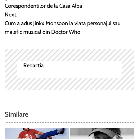
Corespondentilor de la Casa Alba
v
Next:
i
Cum a adus Jinkx Monsoon la viata personajul sau
malefic muzical din Doctor Who
g
a
r
Redactia
e
î
n
a
Similare
r