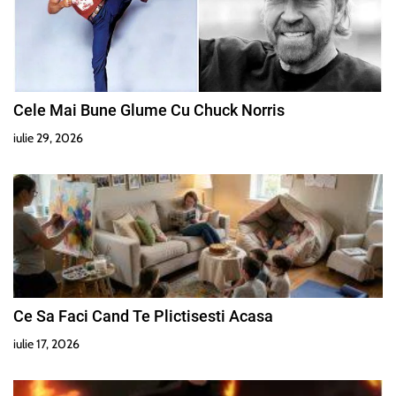
t
i
c
Cele Mai Bune Glume Cu Chuck Norris
o
iulie 29, 2026
l
e
Ce Sa Faci Cand Te Plictisesti Acasa
iulie 17, 2026