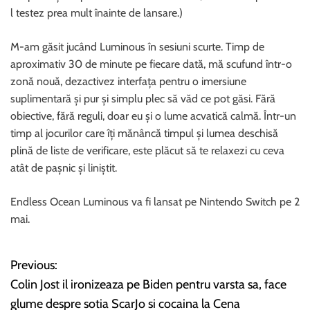
l testez prea mult înainte de lansare.)
M-am găsit jucând Luminous în sesiuni scurte. Timp de
aproximativ 30 de minute pe fiecare dată, mă scufund într-o
zonă nouă, dezactivez interfața pentru o imersiune
suplimentară și pur și simplu plec să văd ce pot găsi. Fără
obiective, fără reguli, doar eu și o lume acvatică calmă. Într-un
timp al jocurilor care îți mănâncă timpul și lumea deschisă
plină de liste de verificare, este plăcut să te relaxezi cu ceva
atât de pașnic și liniștit.
Endless Ocean Luminous va fi lansat pe Nintendo Switch pe 2
mai.
Previous:
N
Colin Jost il ironizeaza pe Biden pentru varsta sa, face
a
glume despre sotia ScarJo si cocaina la Cena