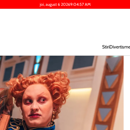
joi, august 6 2026
9
:
04
:
58
AM
Stiri
Divertism