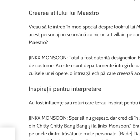
Crearea stilului lui Maestro
Vreau să te întreb în mod special despre look-ul lui M
acest personaj nu seamănă cu niciun alt villain pe care
Maestro?
JINKX MONSOON: Totul a fost datorită designerilor. Ei 
de costume. Acestea sunt departamente întregi de oamen
culisele unei opere, o întreagă echipă care creează a
Inspirații pentru interpretare
Au fost influențe sau roluri care te-au inspirat pentru 
JINKX MONSOON: Sper să nu greșesc, dar cred că în sc
din Chitty Chitty Bang Bang și la Jinkx Monsoon.” Er
pe unele dintre trăsăturile mele personale. [Râde] Dar