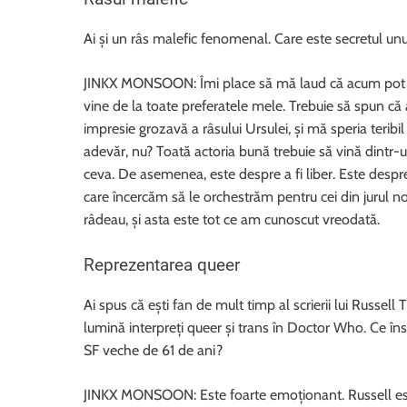
Ai și un râs malefic fenomenal. Care este secretul unu
JINKX MONSOON: Îmi place să mă laud că acum pot sp
vine de la toate preferatele mele. Trebuie să spun că
impresie grozavă a râsului Ursulei, și mă speria teribi
adevăr, nu? Toată actoria bună trebuie să vină dintr-u
ceva. De asemenea, este despre a fi liber. Este despre 
care încercăm să le orchestrăm pentru cei din jurul 
râdeau, și asta este tot ce am cunoscut vreodată.
Reprezentarea queer
Ai spus că ești fan de mult timp al scrierii lui Russell
lumină interpreți queer și trans în Doctor Who. Ce în
SF veche de 61 de ani?
JINKX MONSOON: Este foarte emoționant. Russell este u