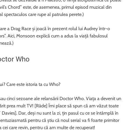
Devil’s Chord” este, de asemenea, primul episod muzical din
 spectaculos care rupe al patrulea perete.)
re a Drag Race și joacă în prezent rolul lui Audrey într-o
rs”. Aici, Monsoon explică cum a adus la viață fabulosul
mează.)
octor Who
lui? Care este istoria ta cu Who?
 cinci sezoane ale relansării Doctor Who. Viața a devenit un
rit prea mult TV! [Râde] Îmi place să spun că am văzut toate
Davies]. Dar, deși nu sunt la zi, țin pasul cu ce se întâmplă în
entuziasmată pentru că știu că noul serial va fi foarte primitor
la cei care revin, pentru că am multe de recuperat!