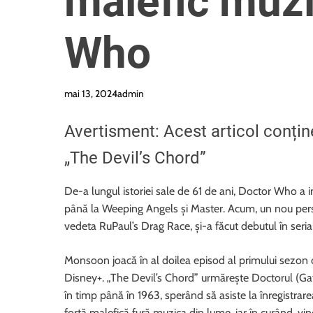
malefic muzi
Who
mai 13, 2024
admin
Avertisment: Acest articol conți
„The Devil’s Chord”
De-a lungul istoriei sale de 61 de ani, Doctor Who a i
până la Weeping Angels și Master. Acum, un nou pers
vedeta RuPaul’s Drag Race, și-a făcut debutul în ser
Monsoon joacă în al doilea episod al primului sezon 
Disney+. „The Devil’s Chord” urmărește Doctorul (Gat
în timp până în 1963, sperând să asiste la înregistrar
forță malefică fură muzica din lume, iar în curând, vin