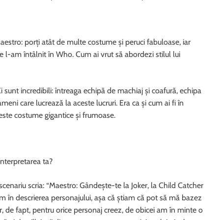
aestro: porți atât de multe costume și peruci fabuloase, iar
 l-am întâlnit în Who. Cum ai vrut să abordezi stilul lui
sunt incredibili: întreaga echipă de machiaj și coafură, echipa
i care lucrează la aceste lucruri. Era ca și cum ai fi în
ceste costume gigantice și frumoase.
interpretarea ta?
enariu scria: “Maestro: Gândește-te la Joker, la Child Catcher
am în descrierea personajului, așa că știam că pot să mă bazez
, de fapt, pentru orice personaj creez, de obicei am în minte o