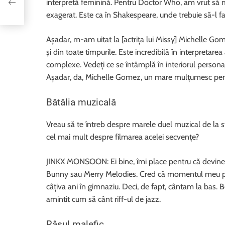
interpretă feminină. Pentru Doctor Who, am vrut să mă u
exagerat. Este ca în Shakespeare, unde trebuie să-l fa
Așadar, m-am uitat la [actrița lui Missy] Michelle Gome
și din toate timpurile. Este incredibilă în interpretare
complexe. Vedeți ce se întâmplă în interiorul persona
Așadar, da, Michelle Gomez, un mare mulțumesc pen
Bătălia muzicală
Vreau să te întreb despre marele duel muzical de la sfâ
cel mai mult despre filmarea acelei secvențe?
JINKX MONSOON: Ei bine, îmi place pentru că devine
Bunny sau Merry Melodies. Cred că momentul meu pref
câțiva ani în gimnaziu. Deci, de fapt, cântam la bas. B
amintit cum să cânt riff-ul de jazz.
Râsul malefic