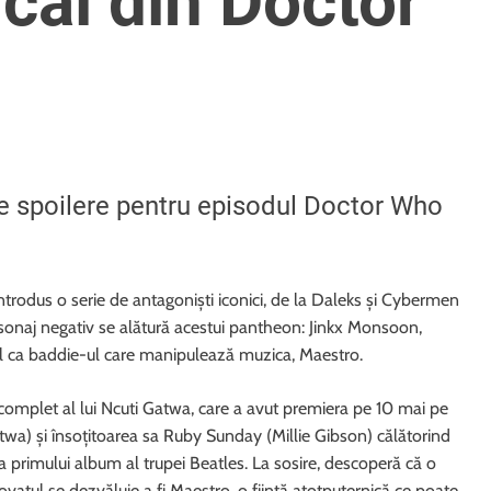
cal din Doctor
ne spoilere pentru episodul Doctor Who
ntrodus o serie de antagoniști iconici, de la Daleks și Cybermen
onaj negativ se alătură acestui pantheon: Jinkx Monsoon,
ial ca baddie-ul care manipulează muzica, Maestro.
complet al lui Ncuti Gatwa, care a avut premiera pe 10 mai pe
wa) și însoțitoarea sa Ruby Sunday (Millie Gibson) călătorind
ea primului album al trupei Beatles. La sosire, descoperă că o
ovatul se dezvăluie a fi Maestro, o ființă atotputernică ce poate