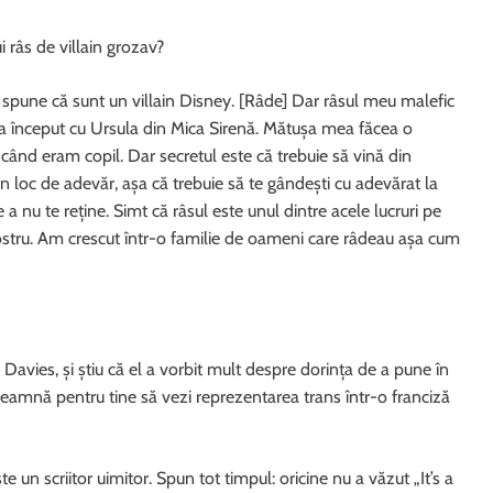
i râs de villain grozav?
une că sunt un villain Disney. [Râde] Dar râsul meu malefic
 a început cu Ursula din Mica Sirenă. Mătușa mea făcea o
l când eram copil. Dar secretul este că trebuie să vină din
n loc de adevăr, așa că trebuie să te gândești cu adevărat la
a nu te reține. Simt că râsul este unul dintre acele lucruri pe
nostru. Am crescut într-o familie de oameni care râdeau așa cum
 T Davies, și știu că el a vorbit mult despre dorința de a pune în
seamnă pentru tine să vezi reprezentarea trans într-o franciză
n scriitor uimitor. Spun tot timpul: oricine nu a văzut „It’s a