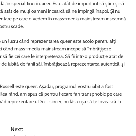
dă, în special tinerii queer. Este atât de important să știm și să
atât de mulți oameni încearcă să ne împingă înapoi. Și nu
prezentare pe care o vedem în mass-media mainstream înseamnă
ostru scade.
 un lucru când reprezentarea queer este acolo pentru alți
unci când mass-media mainstream începe să îmbrățișeze
 să fie cei care le interpretează. Să fii într-o producție atât de
ât de iubită de fanii săi, îmbrățișează reprezentarea autentică, și
 Russell este queer. Așadar, programul vostru iubit a fost
oilea rând, am spus că pentru fiecare fan transphobic pe care
văd reprezentarea. Deci, sincer, nu lăsa ușa să te lovească la
Next: