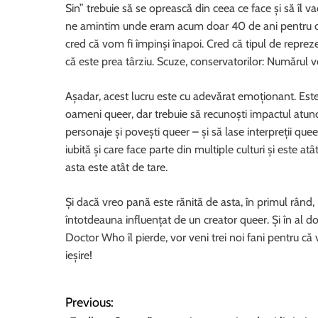
Sin” trebuie să se oprească din ceea ce face și să îl va
ne amintim unde eram acum doar 40 de ani pentru că 
cred că vom fi împinși înapoi. Cred că tipul de re
că este prea târziu. Scuze, conservatorilor: Numărul v
Așadar, acest lucru este cu adevărat emoționant. Este
oameni queer, dar trebuie să recunoști impactul at
personaje și povești queer – și să lase interpreții queer
iubită și care face parte din multiple culturi și este at
asta este atât de tare.
Și dacă vreo pană este rănită de asta, în primul rând,
întotdeauna influențat de un creator queer. Și în al d
Doctor Who îl pierde, vor veni trei noi fani pentru că 
ieșire!
Previous:
N