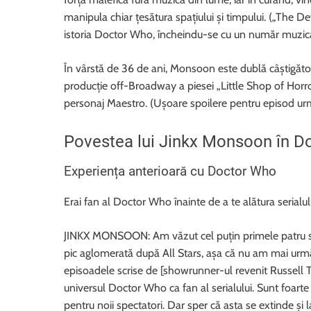
manipula chiar țesătura spațiului și timpului. („The 
istoria Doctor Who, încheindu-se cu un număr muzical
În vârstă de 36 de ani, Monsoon este dublă câștigătoa
producție off-Broadway a piesei „Little Shop of Horro
personaj Maestro. (Ușoare spoilere pentru episod ur
Povestea lui Jinkx Monsoon în D
Experiența anterioară cu Doctor Who
Erai fan al Doctor Who înainte de a te alătura serialu
JINKX MONSOON: Am văzut cel puțin primele patru sau
pic aglomerată după All Stars, așa că nu am mai urmă
episoadele scrise de [showrunner-ul revenit Russell T 
universul Doctor Who ca fan al serialului. Sunt foarte 
pentru noii spectatori. Dar sper că asta se extinde și 