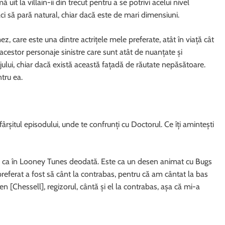
it la villain-ii din trecut pentru a se potrivi acelui nivel
ci să pară natural, chiar dacă este de mari dimensiuni.
z, care este una dintre actrițele mele preferate, atât în viață cât
a acestor personaje sinistre care sunt atât de nuanțate și
jului, chiar dacă există această fațadă de răutate nepăsătoare.
tru ea.
rșitul episodului, unde te confrunți cu Doctorul. Ce îți amintești
 ca în Looney Tunes deodată. Este ca un desen animat cu Bugs
erat a fost să cânt la contrabas, pentru că am cântat la bas
en [Chessell], regizorul, cântă și el la contrabas, așa că mi-a